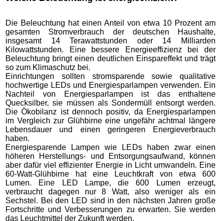
Die Beleuchtung hat einen Anteil von etwa 10 Prozent am
gesamten Stromverbrauch der deutschen Haushalte,
insgesamt 14 Terawattstunden oder 14 Milliarden
Kilowattstunden. Eine bessere Energieeffizienz bei der
Beleuchtung bringt einen deutlichen Einspareffekt und trägt
so zum Klimaschutz bei.
Einrichtungen sollten stromsparende sowie qualitative
hochwertige LEDs und Energiesparlampen verwenden. Ein
Nachteil von Energiesparlampen ist das enthaltene
Quecksilber, sie müssen als Sondermüll entsorgt werden.
Die Ökobilanz ist dennoch positiv, da Energiesparlampen
im Vergleich zur Glühbirne eine ungefähr achtmal längere
Lebensdauer und einen geringeren Energieverbrauch
haben.
Energiesparende Lampen wie LEDs haben zwar einen
höheren Herstellungs- und Entsorgungsaufwand, können
aber dafür viel effizienter Energie in Licht umwandeln. Eine
60-Watt-Glühbirne hat eine Leuchtkraft von etwa 600
Lumen. Eine LED Lampe, die 600 Lumen erzeugt,
verbraucht dagegen nur 8 Watt, also weniger als ein
Sechstel. Bei den LED sind in den nächsten Jahren große
Fortschritte und Verbesserungen zu erwarten. Sie werden
das Leuchtmittel der Zukunft werden.