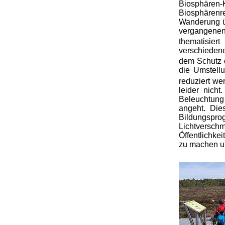
Biosphären
Biosphären
Wanderung ü
vergangenen
thematisier
verschieden
dem Schutz d
die Umstell
reduziert we
leider nich
Beleuchtung
angeht. Die
Bildungsprog
Lichtversch
Öffentlichke
zu machen u