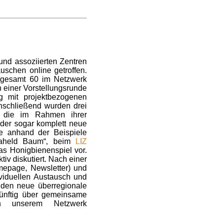
nd assoziierten Zentren
schen online getroffen.
sgesamt 60 im Netzwerk
 einer Vorstellungsrunde
g mit projektbezogenen
nschließend wurden drei
t, die im Rahmen ihrer
oder sogar komplett neue
de anhand der Beispiele
aheld Baum“, beim
LIZ
das Honigbienenspiel vor.
iv diskutiert. Nach einer
omepage, Newsletter) und
viduellen Austausch und
anden neue überregionale
künftig über gemeinsame
n unserem Netzwerk