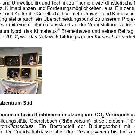
ur- und Umweltpolitik und Technik zu Themen, wie künstlerische
, Klimabilanzen und Förderungsmöglichkeiten, aus. Ein zentr
st und Kultur die Gesellschaft für mehr Umwelt- und Klimaschu
rung stellte auch ein Überschneidungspunkt zu unserem Projek
 wir mit einem Informationsstand an der Veranstaltung vertre
®
trum Nord, das Klimahaus
Bremerhaven und seinen Beitrag 
te 2050“, war das Netzwerk Bildungszentren
Klimaschutz
vertre
alzentrum Süd
ersum reduziert Lichtverschmutzung und CO
-Verbrauch a
2
ldungsstätte Oberelsbach (Rhöniversum) ist seit diesem Frü
tren
Klimaschutz
. Ein Bestandteil der Bildungsarbeit mit d
n der Grundschulklasse über den Gesangsverein bis hin zur