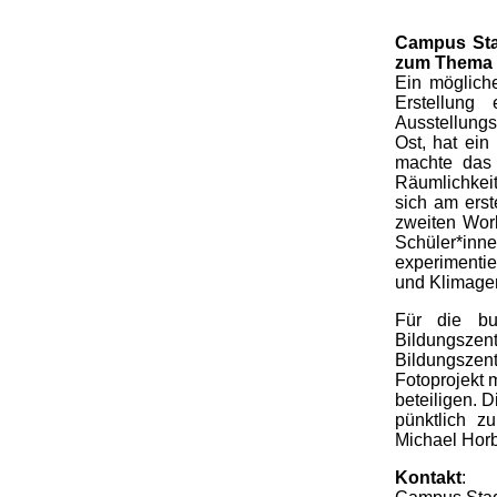
Campus Stad
zum Thema K
Ein mögliche
Erstellung 
Ausstellungs
Ost, hat ein
machte das 
Räumlichkeit
sich am ers
zweiten Work
Schüler*in
experimentie
und Klimager
Für die bu
Bildungsz
Bildungszen
Fotoprojekt 
beteiligen. 
pünktlich z
Michael Horba
Kontakt
: