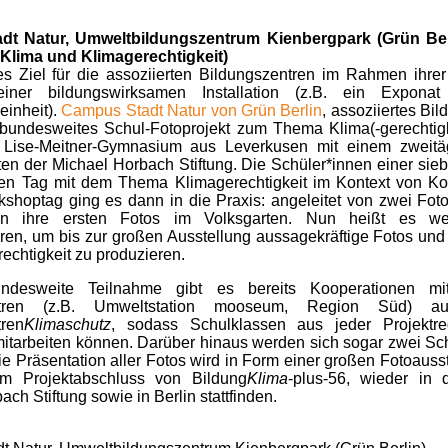
t Natur, Umweltbildungszentrum Kienbergpark (Grün Berli
lima und Klimagerechtigkeit)
s Ziel für die assoziierten Bildungszentren im Rahmen ihrer 
einer bildungswirksamen Installation (z.B. ein Exponat
einheit).
Campus Stadt Natur von Grün Berlin
, assoziiertes Bi
 bundesweites Schul-Fotoprojekt zum Thema Klima(-gerechtigkei
Lise-Meitner-Gymnasium aus Leverkusen mit einem zweit
en der Michael Horbach Stiftung. Die Schüler*innen einer sieb
ten Tag mit dem Thema Klimagerechtigkeit im Kontext von 
shoptag ging es dann in die Praxis: angeleitet von zwei Fot
nen ihre ersten Fotos im Volksgarten. Nun heißt es wei
ren, um bis zur großen Ausstellung aussagekräftige Fotos u
echtigkeit zu produzieren.
ndesweite Teilnahme gibt es bereits Kooperationen mit
entren (z.B. Umweltstation mooseum, Region Süd) a
tren
Klimaschutz
, sodass Schulklassen aus jeder Projektr
mitarbeiten können. Darüber hinaus werden sich sogar zwei Sc
Die Präsentation aller Fotos wird in Form einer großen Fotoauss
um Projektabschluss von Bildung
Klima
-plus-56, wieder in 
ch Stiftung sowie in Berlin stattfinden.