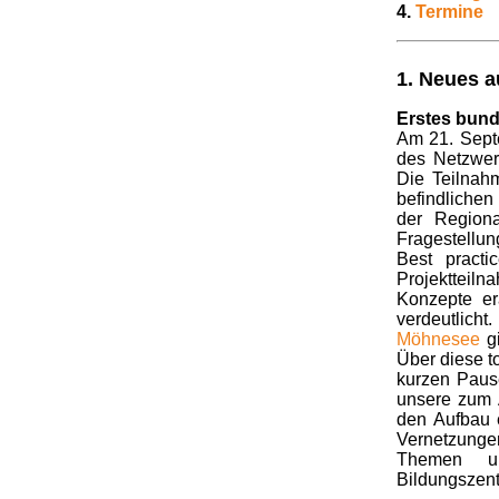
4.
Termine
1. Neues a
Erstes bund
Am 21. Sept
des Netzwer
Die Teilnah
befindlichen
der Regiona
Fragestellu
Best practi
Projektteiln
Konzepte er
verdeutlich
Möhnesee
gi
Über diese t
kurzen Pause
unsere zum 
den Aufbau e
Vernetzunge
Themen un
Bildungszen