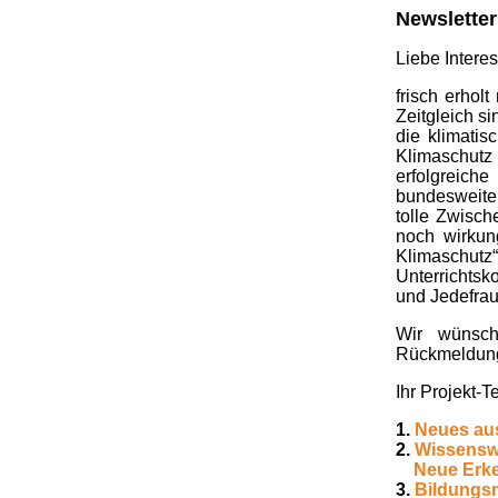
Newsletter
Liebe Interes
frisch erhol
Zeitgleich s
die klimatis
Klimaschutz
erfolgreich
bundesweite
tolle Zwisch
noch wirkun
Klimaschutz
Unterrichtsk
und Jedefrau
Wir wünsch
Rückmeldun
Ihr Projekt-
1.
Neues au
2.
Wissensw
Neue Erke
3.
Bildungsm