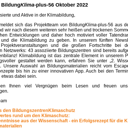
 Bildung
Klima
-plus-56 Oktober 2022
sierte und Aktive in der Klimabildung,
t meldet sich das Projektteam von Bildung
Klima
-plus-56 aus 
ind wir nach diesem weiteren sehr heißen und trockenen Somme
chen Entwicklungen und daher hoch motiviert voller Tatendr
 und die Klimabildung zu geben. In unserem fünften Newsle
e Projektveranstaltungen und die großen Fortschritte bei 
n Netzwerks: 43 assoziierte Bildungszentren sind bereits au
enbilanz! Klimabildung ist das zentrale Element in unserem Pr
gsvoller gestaltet werden kann, erfahren Sie unter „2. Wi
“. Unsere Auswahl an Bildungsmaterialien reicht vom Escape
onzepte bis hin zu einer innovativen App. Auch bei den Termi
 etwas dabei sein.
en Ihnen viel Vergnügen beim Lesen und freuen un
gen.
Team
s den BildungszentrenKlimaschutz
ertes rund um den Klimaschutz:
nntnisse aus der Wissenschaft - ein Erfolgsrezept für die 
aterialien