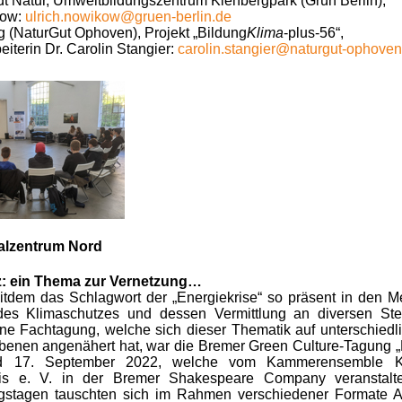
 Natur, Umweltbildungszentrum Kienbergpark (Grün Berlin),
kow:
ulrich.nowikow@gruen-berlin.de
ng (NaturGut Ophoven), Projekt „Bildung
Klima
-plus-56“,
eiterin Dr. Carolin Stangier:
carolin.stangier@naturgut-ophoven
alzentrum Nord
: ein Thema zur Vernetzung…
eitdem das Schlagwort der „Energiekrise“ so präsent in den Me
 des Klimaschutzes und dessen Vermittlung an diversen Stel
Eine Fachtagung, welche sich dieser Thematik auf unterschiedl
Ebenen angenähert hat, war die Bremer Green Culture-Tagung „
d 17. September 2022, welche vom Kammerensemble K
eis e. V. in der Bremer Shakespeare Company veranstalt
ngstagen tauschten sich im Rahmen verschiedener Formate A