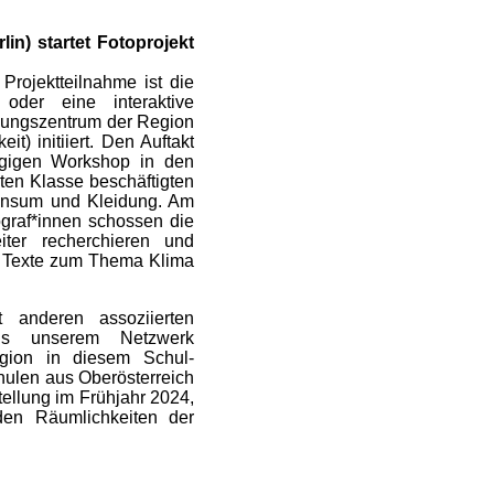
n) startet Fotoprojekt
Projektteilnahme ist die
 oder eine interaktive
ldungszentrum der Region
t) initiiert. Den Auftakt
ägigen Workshop in den
ten Klasse beschäftigten
Konsum und Kleidung. Am
ograf*innen schossen die
ter recherchieren und
nd Texte zum Thema Klima
 anderen assoziierten
us unserem Netzwerk
egion in diesem Schul-
hulen aus Oberösterreich
tellung im Frühjahr 2024,
den Räumlichkeiten der