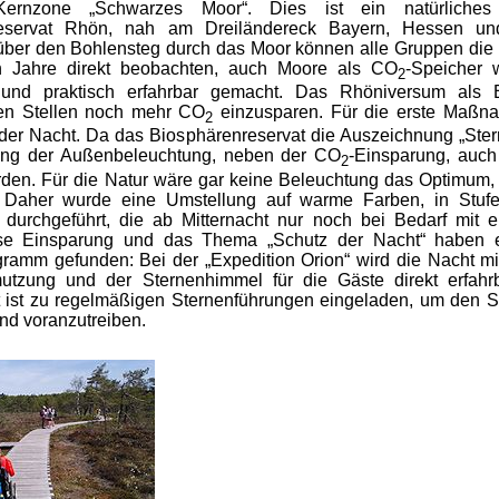
-Kernzone „Schwarzes Moor“. Dies ist ein natürliche
reservat Rhön, nah am Dreiländereck Bayern, Hessen und
ber den Bohlensteg durch das Moor können alle Gruppen die
 Jahre direkt beobachten, auch Moore als CO
-Speicher 
2
t und praktisch erfahrbar gemacht. Das Rhöniversum als E
en Stellen noch mehr CO
einzusparen. Für die erste Maßna
2
er Nacht. Da das Biosphärenreservat die Auszeichnung „Sterne
ung der Außenbeleuchtung, neben der CO
-Einsparung, auch
2
rden. Für die Natur wäre gar keine Beleuchtung das Optimum
t. Daher wurde eine Umstellung auf warme Farben, in Stu
 durchgeführt, die ab Mitternacht nur noch bei Bedarf mi
se Einsparung und das Thema „Schutz der Nacht“ haben e
ramm gefunden: Bei der „Expedition Orion“ wird die Nacht mit 
mutzung und der Sternenhimmel für die Gäste direkt erfahr
it ist zu regelmäßigen Sternenführungen eingeladen, um den 
nd voranzutreiben.