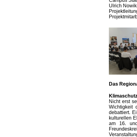
Campus Stadt
Ulrich Nowi
Projektleitu
Projektmitarb
Das Region
Klimaschutz
Nicht erst s
Wichtigkeit
debattiert. 
kulturellen 
am 16. un
Freundeskr
Veranstaltu