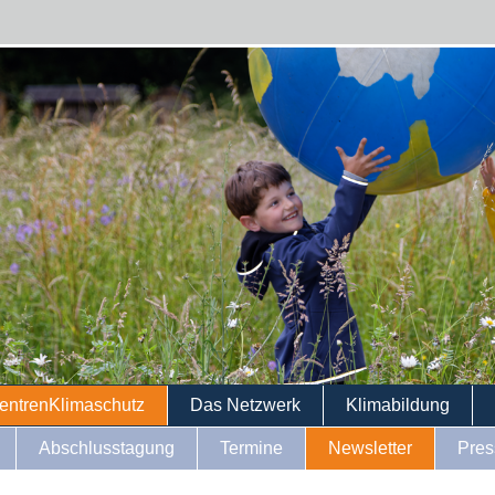
entrenKlimaschutz
Das Netzwerk
Klimabildung
Abschlusstagung
Termine
Newsletter
Pres