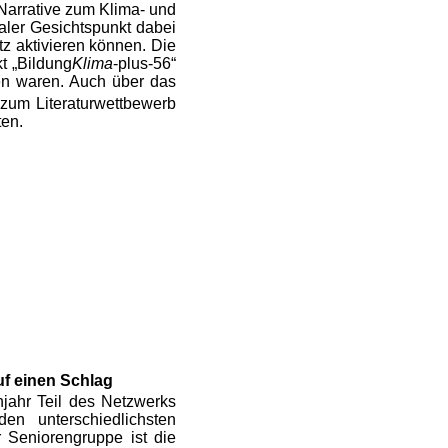
 Narrative zum Klima- und
aler Gesichtspunkt dabei
tz aktivieren können. Die
t „Bildung
Klima
-plus-56“
ten waren. Auch über das
zum Literaturwettbewerb
ten.
uf einen Schlag
hjahr Teil des Netzwerks
en unterschiedlichsten
 Seniorengruppe ist die