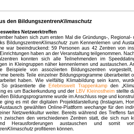
us den Bildungszentren
Klimaschutz
esweites Netzwerktreffen
ember haben sich zum ersten Mal die Gründungs-, Regional- u
ks Bildungszentren
Klimaschutz
zum Kennenlernen und Austau
me war beeindruckend: 59 Personen aus 42 Zentren von in
 Einrichtungen haben an der Veranstaltung teilgenommen. Nach
lzentren konnten sich alle Teilnehmenden im Speeddatin
ngen in Kleingruppen näher kennenlernen und austauschen. A
ce Beispiele von assoziierten Bildungszentren vorgestell
ahme bereits Teile einzelner Bildungsprogramme überarbeitet 
arbeitet haben. Wie vielfältig Klimabildung sein kann, wur
t. So präsentierte die
Erlebniswelt Trappenkamp
den „Klim
ng es um Backerkundung und der
LBV Kleinostheim
stellte 
ollen Bildungsprogramme wurde im Anschluss rege und konstrukt
 ging es mit der digitalen Projektdarstellung (Instagram, H
Austausch gewählten Online-Plattform
wechange
für den indi
iner Netzwerkkultur weiter. Bereits während des Treffens f
n zwischen den verschiedenen Zentren statt, die sich nun 
d Herausforderungen austauschen und somit vo
tren
Klimaschutz
profitieren können.